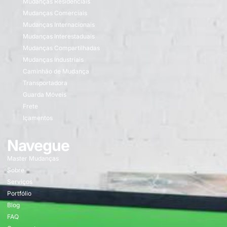
Mudanças Residenciais
Mudanças Comerciais
Mudanças Internacionais
Mudanças Interestaduais
Mudanças Compartilhadas
Mudanças Industriais
Caminhão de Mudança
Transportadora
Guarda Móveis
Frete
Içamentos
Navegue
Master Mudanças
Sobre
Serviços
Portfólio
Blog
FAQ