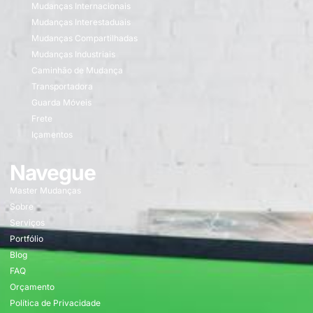
Mudanças Internacionais
Mudanças Interestaduais
Mudanças Compartilhadas
Mudanças Industriais
Caminhão de Mudança
Transportadora
Guarda Móveis
Frete
Içamentos
Navegue
Master Mudanças
Sobre
Serviços
Portfólio
Blog
FAQ
Orçamento
Política de Privacidade