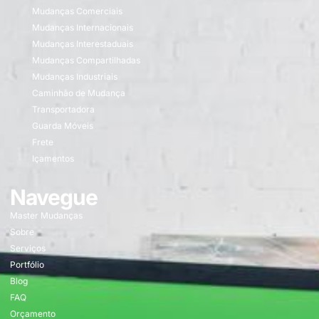
Mudanças Comerciais
Mudanças Internacionais
Mudanças Interestaduais
Mudanças Compartilhadas
Mudanças Industriais
Caminhão de Mudança
Transportadora
Guarda Móveis
Frete
Içamentos
Navegue
Master Mudanças
Sobre
Serviços
Portfólio
Blog
FAQ
Orçamento