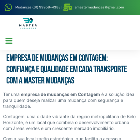
Mudanças (31) 99958-4388 |
amastermudancas@gmail.com
Master Mudanças
Serviços realizados
Empresa de mudanças em Contagem:
confiança e qualidade em cada transporte
com a Master Mudanças
Ter uma
empresa de mudanças em Contagem
é a solução ideal
para quem deseja realizar uma mudança com segurança e
tranquilidade.
Contagem, uma cidade vibrante da região metropolitana de Belo
Horizonte, é um local que combina o desenvolvimento urbano
com áreas verdes e um crescente mercado imobiliário.
Com a sua localização estratégica, que facilita o acesso a