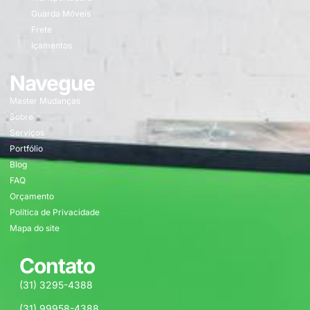
Guarda Móveis
Frete
Içamentos
Navegue
Master Mudanças
Sobre
Serviços
Portfólio
Blog
FAQ
Orçamento
Política de Privacidade
Mapa do site
Contato
(31) 3295-4388
(31) 99958-4388