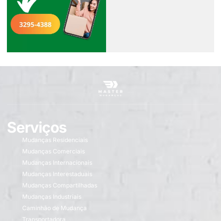
Serviços
Mudanças Residenciais
Mudanças Comerciais
Mudanças Internacionais
Mudanças Interestaduais
Mudanças Compartilhadas
Mudanças Industriais
Caminhão de Mudança
Transportadora